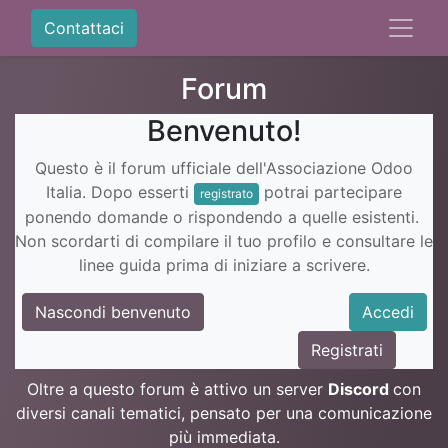
Contattaci
Forum
Benvenuto!
Questo è il forum ufficiale dell'Associazione Odoo
Italia. Dopo esserti
potrai partecipare
registrato
ponendo domande o rispondendo a quelle esistenti.
Non scordarti di compilare il tuo profilo e consultare le
linee guida prima di iniziare a scrivere.
Nascondi benvenuto
Accedi
Registrati
Oltre a questo forum è attivo un server
Discord
con
diversi canali tematici, pensato per una comunicazione
più immediata.