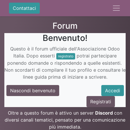
Contattaci
Forum
Benvenuto!
Questo è il forum ufficiale dell'Associazione Odoo
Italia. Dopo esserti
potrai partecipare
registrato
ponendo domande o rispondendo a quelle esistenti.
Non scordarti di compilare il tuo profilo e consultare le
linee guida prima di iniziare a scrivere.
Nascondi benvenuto
Accedi
Registrati
Oltre a questo forum è attivo un server
Discord
con
diversi canali tematici, pensato per una comunicazione
più immediata.