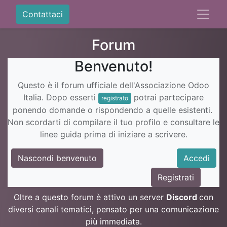
Contattaci
Forum
Benvenuto!
Questo è il forum ufficiale dell'Associazione Odoo
Italia. Dopo esserti
potrai partecipare
registrato
ponendo domande o rispondendo a quelle esistenti.
Non scordarti di compilare il tuo profilo e consultare le
linee guida prima di iniziare a scrivere.
Nascondi benvenuto
Accedi
Registrati
Oltre a questo forum è attivo un server
Discord
con
diversi canali tematici, pensato per una comunicazione
più immediata.