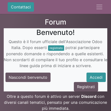
Contattaci
Forum
Benvenuto!
Questo è il forum ufficiale dell'Associazione Odoo
Italia. Dopo esserti
potrai partecipare
registrato
ponendo domande o rispondendo a quelle esistenti.
Non scordarti di compilare il tuo profilo e consultare le
linee guida prima di iniziare a scrivere.
Nascondi benvenuto
Accedi
Registrati
Oltre a questo forum è attivo un server
Discord
con
diversi canali tematici, pensato per una comunicazione
più immediata.