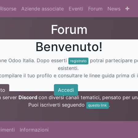
Risorse
Aziende associate
Eventi
Forum
News
Forum
Benvenuto!
ione Odoo Italia. Dopo esserti
potrai partecipare 
registrato
esistenti.
ompilare il tuo profilo e consultare le linee guida prima di i
to
Accedi
n server
Discord
con diversi canali tematici, pensato per 
Puoi iscriverti seguendo
.
questo link
imenti
Informazioni