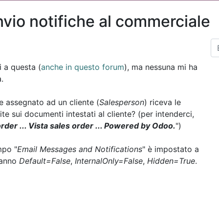
nvio notifiche al commerciale
i a questa (
anche in questo forum
), ma nessuna mi ha
.
 assegnato ad un cliente (
Salesperson
) riceva le
ite sui documenti intestati al cliente? (per intenderci,
rder ... Vista sales order ... Powered by Odoo.
")
mpo "
Email Messages and Notifications
" è impostato a
anno
Default=False
,
InternalOnly=False
,
Hidden=True
.