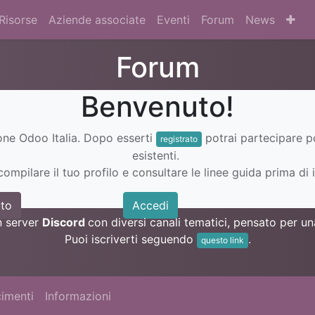
Risorse
Aziende associate
Eventi
Forum
News
Forum
Benvenuto!
ione Odoo Italia. Dopo esserti
potrai partecipare 
registrato
esistenti.
ompilare il tuo profilo e consultare le linee guida prima di i
to
Accedi
n server
Discord
con diversi canali tematici, pensato per 
Puoi iscriverti seguendo
.
questo link
imenti
Informazioni