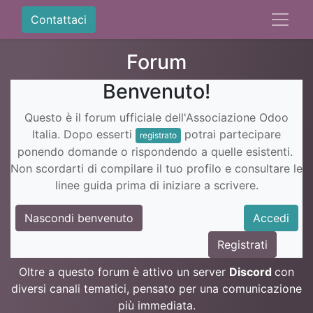
Contattaci
Forum
Benvenuto!
Questo è il forum ufficiale dell'Associazione Odoo
Italia. Dopo esserti
potrai partecipare
registrato
ponendo domande o rispondendo a quelle esistenti.
Non scordarti di compilare il tuo profilo e consultare le
linee guida prima di iniziare a scrivere.
Nascondi benvenuto
Accedi
Registrati
Oltre a questo forum è attivo un server
Discord
con
diversi canali tematici, pensato per una comunicazione
più immediata.