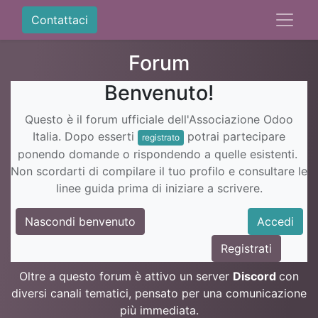
Contattaci
Forum
Benvenuto!
Questo è il forum ufficiale dell'Associazione Odoo
Italia. Dopo esserti
potrai partecipare
registrato
ponendo domande o rispondendo a quelle esistenti.
Non scordarti di compilare il tuo profilo e consultare le
linee guida prima di iniziare a scrivere.
Nascondi benvenuto
Accedi
Registrati
Oltre a questo forum è attivo un server
Discord
con
diversi canali tematici, pensato per una comunicazione
più immediata.