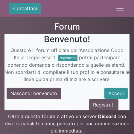
Contattaci
Forum
Benvenuto!
Questo è il forum ufficiale dell'Associazione Odoo
Italia. Dopo esserti
potrai partecipare
registrato
ponendo domande o rispondendo a quelle esistenti.
Non scordarti di compilare il tuo profilo e consultare le
linee guida prima di iniziare a scrivere.
Nascondi benvenuto
Accedi
Registrati
Oltre a questo forum è attivo un server
Discord
con
diversi canali tematici, pensato per una comunicazione
più immediata.