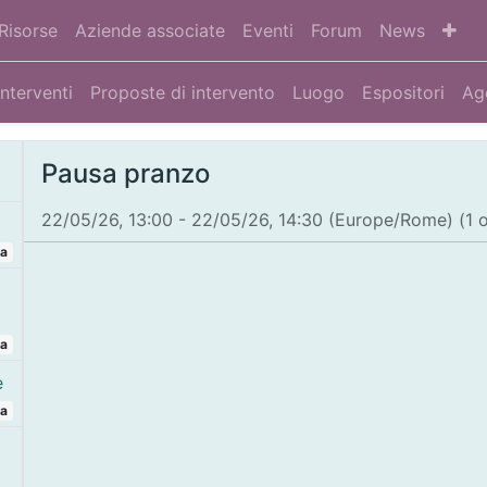
Risorse
Aziende associate
Eventi
Forum
News
Interventi
Proposte di intervento
Luogo
Espositori
Ag
Pausa pranzo
22/05/26, 13:00
-
22/05/26, 14:30
(
Europe/Rome
) (
1 
ta
ta
e
ta