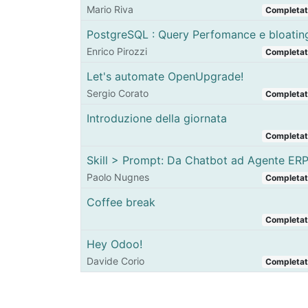
Mario Riva
Completa
PostgreSQL : Query Perfomance e bloatin
Enrico Pirozzi
Completa
Let's automate OpenUpgrade!
Sergio Corato
Completa
Introduzione della giornata
Completa
Skill > Prompt: Da Chatbot ad Agente ER
Paolo Nugnes
Completa
Coffee break
Completa
Hey Odoo!
Davide Corio
Completa