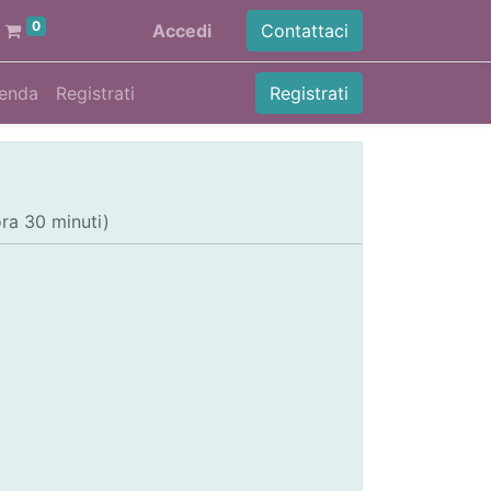
0
Accedi
Contattaci
enda
Registrati
Registrati
ora 30 minuti
)