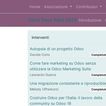
Home
Associazione
Contribuisci
Odoo Days Italia 2026
Introduzione
Interventi
Autopsia di un progetto Odoo
Davide Corio
Completa
Come fare marketing su Odoo senza
utilizzare la Odoo Marketing Suite
Leonardo Guerra
Completa
Una migrazione consistente e riproducibil
Melody Uffreduzzi
Completa
Costruire Odoo per l’Italia: il lavoro della
community su Odoo 18