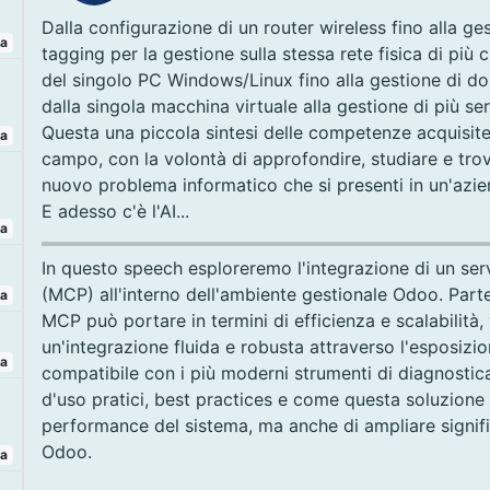
Dalla configurazione di un router wireless fino alla g
ta
tagging per la gestione sulla stessa rete fisica di più 
del singolo PC Windows/Linux fino alla gestione di 
dalla singola macchina virtuale alla gestione di più serv
Questa una piccola sintesi delle competenze acquisite 
ta
campo, con la volontà di approfondire, studiare e tro
nuovo problema informatico che si presenti in un'azie
E adesso c'è l'AI...
ta
In questo speech esploreremo l'integrazione di un se
(MCP) all'interno dell'ambiente gestionale Odoo. Part
ta
MCP può portare in termini di efficienza e scalabilità
un'integrazione fluida e robusta attraverso l'esposizi
ta
compatibile con i più moderni strumenti di diagnostica
d'uso pratici, best practices e come questa soluzione 
performance del sistema, ma anche di ampliare signifi
Odoo.
ta