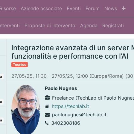
Risorse
Aziende associate
Eventi
Forum
News
Interventi
Proposte di intervento
Agenda
Registrati
Integrazione avanzata di un server
funzionalità e performance con l’AI
Tecnico
27/05/25, 11:30
-
27/05/25, 12:00
(
Europe/Rome
) (
30
ta
Paolo Nugnes
Freelance (TechLab di Paolo Nugne
ta
https://techlab.it
paolonugnes@techlab.it
ta
3402308186