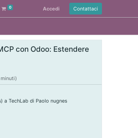
0
Accedi
Contattaci
 MCP con Odoo: Estendere
 minuti
)
s)
a
TechLab di Paolo nugnes