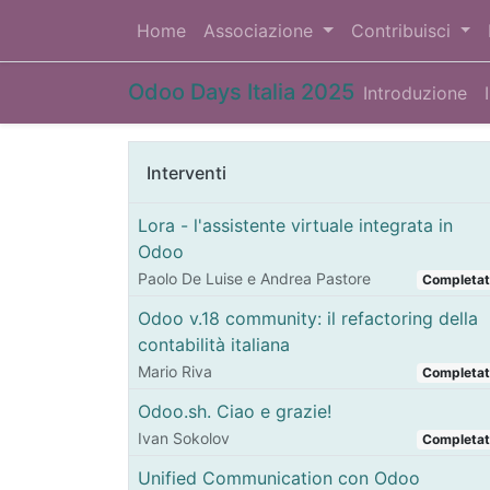
Home
Associazione
Contribuisci
Odoo Days Italia 2025
Introduzione
Interventi
Lora - l'assistente virtuale integrata in
Odoo
Paolo De Luise e Andrea Pastore
Completa
Odoo v.18 community: il refactoring della
contabilità italiana
Mario Riva
Completa
Odoo.sh. Ciao e grazie!
Ivan Sokolov
Completa
Unified Communication con Odoo