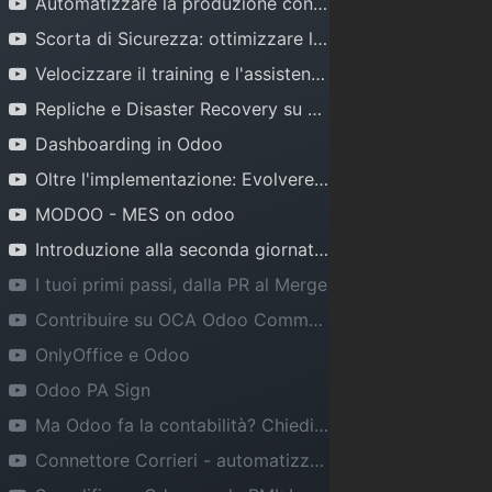
Automatizzare la produzione con Odoo e la tecnologia IIoT
Scorta di Sicurezza: ottimizzare le giacenze con Odoo
Velocizzare il training e l'assistenza ai clienti? Chatbot Odoo CRM
Repliche e Disaster Recovery su PostgreSQL 16
Dashboarding in Odoo
Oltre l'implementazione: Evolvere ed Innovare con Odoo
MODOO - MES on odoo
Introduzione alla seconda giornata e Odoo Italia Awards
I tuoi primi passi, dalla PR al Merge
Contribuire su OCA Odoo Community Association: le criticità
OnlyOffice e Odoo
Odoo PA Sign
Ma Odoo fa la contabilità? Chiediamo alla community
Ri
sorse
Link
Contattaci
Connettore Corrieri - automatizza il flusso logistico
GitHub
Partner italiani
Runbot