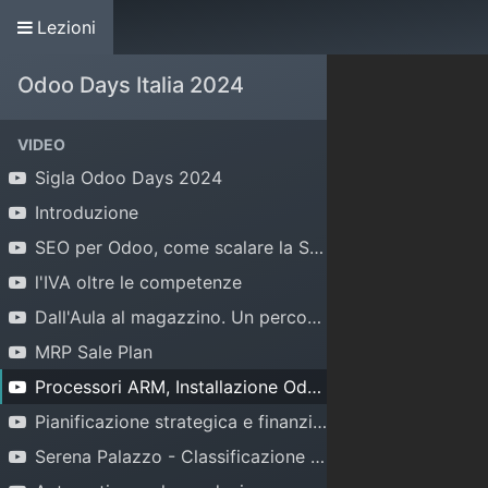
Lezioni
Home
Associazione
Contribuisci
Odoo Days Italia 2024
VIDEO
Sigla Odoo Days 2024
Introduzione
SEO per Odoo, come scalare la SERP
l'IVA oltre le competenze
Dall'Aula al magazzino. Un percorso Innovativo di apprendimento con Odoo.
MRP Sale Plan
Processori ARM, Installazione Odoo e Risparmio Energetico
Pianificazione strategica e finanziaria con OSA - Odoo Smart Accountant
Serena Palazzo - Classificazione automatica dei ticket di helpdesk su Odoo con tecniche di NLP