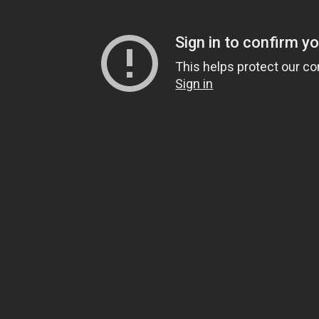
Contattaci
O
Associazione Odoo Italia
Il
C.F. 94200470485 - P.IVA IT03309970733
ve