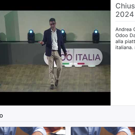
Chius
2024
Andrea C
Odoo Days Italia Due gi
alla pia
italiana
o