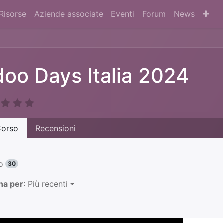
Risorse
Aziende associate
Eventi
Forum
News
oo Days Italia 2024
orso
Recensioni
o
30
na per
: Più recenti