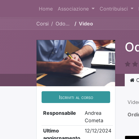
Home
Associazione
Contribuisci
Corsi
Odoo Days Italia 2024
Video
Od
C
Iscriviti al corso
Vide
Responsabile
Andrea
Ordi
Cometa
Ultimo
12/12/2024
aggiornamento