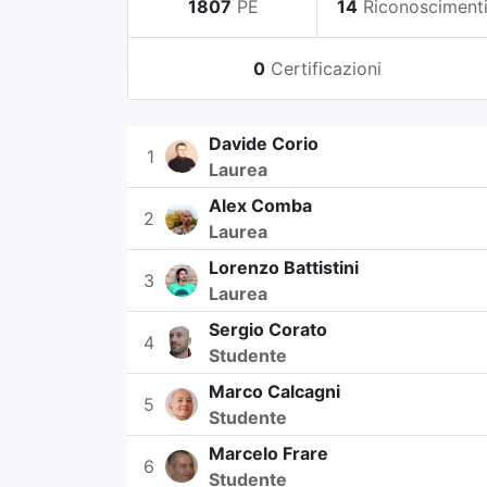
1807
PE
14
Riconosciment
0
Certificazioni
Davide Corio
1
Laurea
Alex Comba
2
Laurea
Lorenzo Battistini
3
Laurea
Sergio Corato
4
Studente
Marco Calcagni
5
Studente
Marcelo Frare
6
Studente