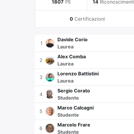
1807
PE
14
Riconosciment
0
Certificazioni
Davide Corio
1
Laurea
Alex Comba
2
Laurea
Lorenzo Battistini
3
Laurea
Sergio Corato
4
Studente
Marco Calcagni
5
Studente
Marcelo Frare
6
Studente