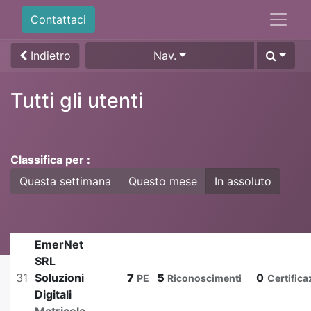
Contattaci
Indietro
Nav.
Tutti gli utenti
Classifica per :
Questa settimana
Questo mese
In assoluto
EmerNet
SRL
31
Soluzioni
7
5
0
PE
Riconoscimenti
Certifica
Digitali