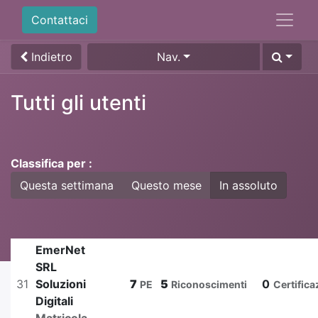
Contattaci
Indietro
Nav.
Tutti gli utenti
Classifica per :
Questa settimana
Questo mese
In assoluto
EmerNet
SRL
31
Soluzioni
7
5
0
PE
Riconoscimenti
Certifica
Digitali