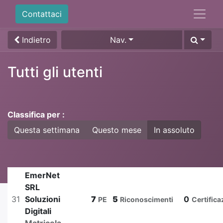
Contattaci
Indietro
Nav.
Tutti gli utenti
Classifica per :
Questa settimana
Questo mese
In assoluto
EmerNet
SRL
31
Soluzioni
7
5
0
PE
Riconoscimenti
Certifica
Digitali