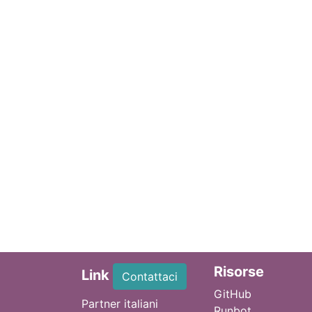
Ri
sorse
Link
Contattaci
GitHub
Partner italiani
Runbot