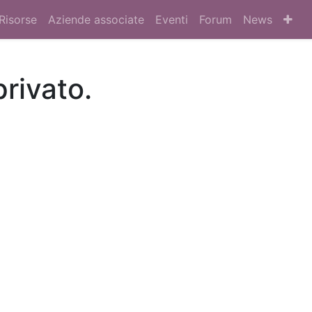
Risorse
Aziende associate
Eventi
Forum
News
privato.