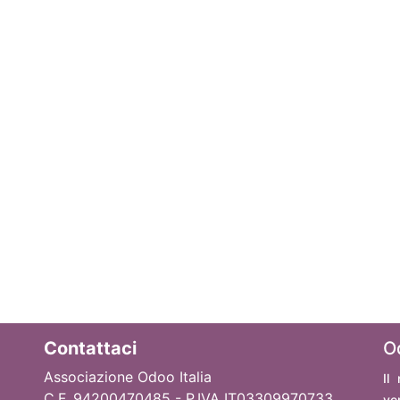
Contattaci
O
Associazione Odoo Italia
Il
C.F. 94200470485 - P.IVA IT03309970733
ve