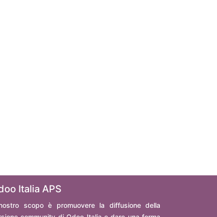
doo Italia APS
 nostro scopo è promuovere la diffusione della
rsione community di Odoo Italia e dare una forma