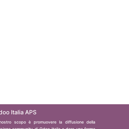
doo Italia APS
 nostro scopo è promuovere la diffusione della
rsione community di Odoo Italia e dare una forma