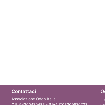
Contattaci
O
Associazione Odoo Italia
Il
C.F. 94200470485 - P.IVA IT03309970733
ve