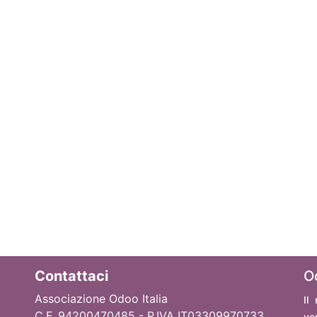
Contattaci
O
Associazione Odoo Italia
Il
C.F. 94200470485 - P.IVA IT03309970733
ve