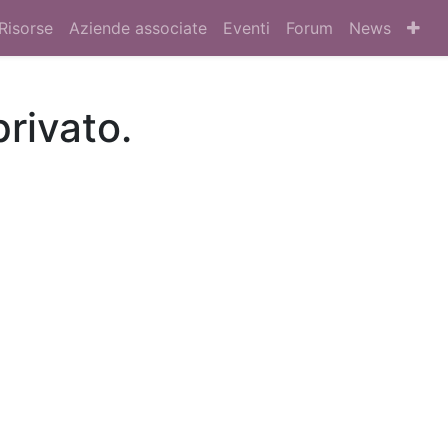
Risorse
Aziende associate
Eventi
Forum
News
privato.