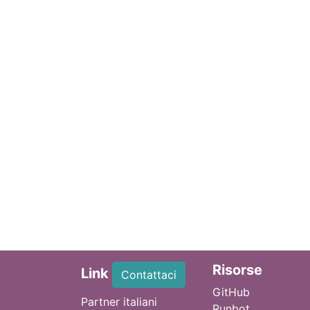
Ri
sorse
Link
Contattaci
GitHub
Partner italiani
Runbot