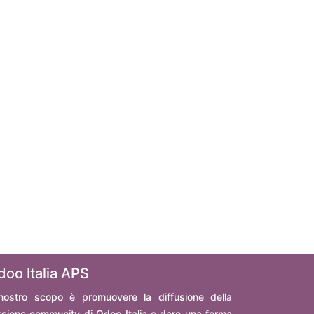
doo Italia APS
 nostro scopo è promuovere la diffusione della
rsione community di Odoo Italia e dare una forma