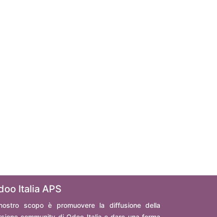
doo Italia APS
 nostro scopo è promuovere la diffusione della
rsione community di Odoo Italia e dare una forma