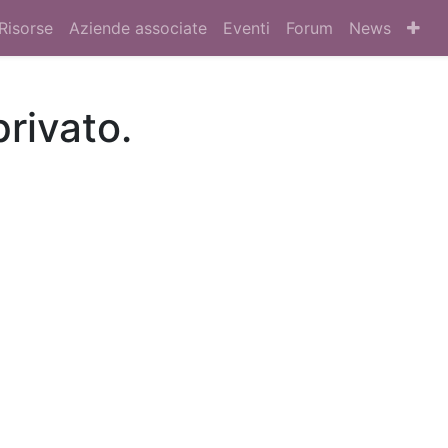
Risorse
Aziende associate
Eventi
Forum
News
privato.