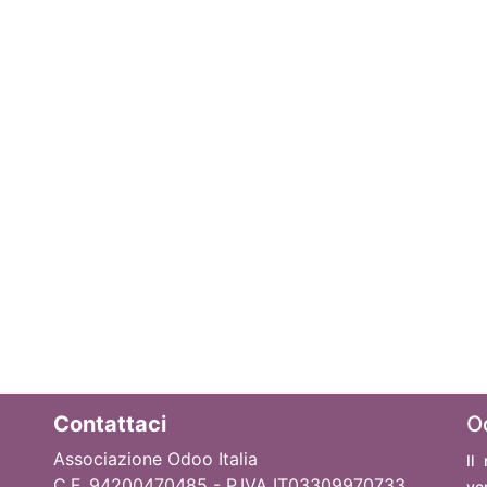
Contattaci
O
Associazione Odoo Italia
Il
C.F. 94200470485 - P.IVA IT03309970733
ve