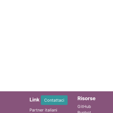
Ri
sorse
Link
Contattaci
GitHub
Partner italiani
Runbot