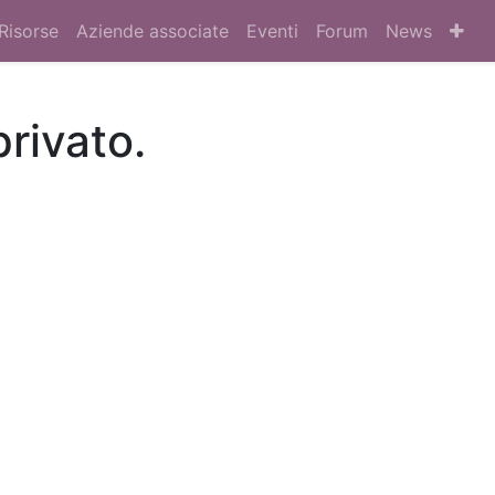
Risorse
Aziende associate
Eventi
Forum
News
privato.