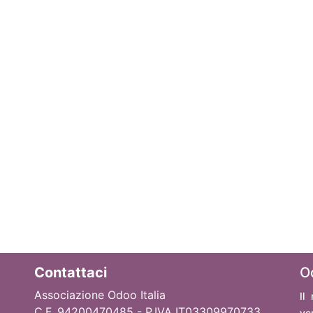
Contattaci
O
Associazione Odoo Italia
Il
C.F. 94200470485 - P.IVA IT03309970733
ve