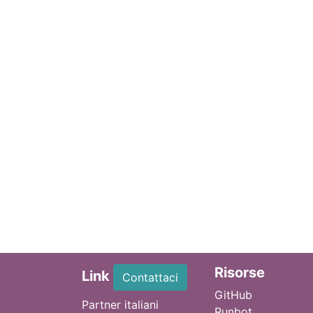
Ri
sorse
Link
Contattaci
GitHub
Partner italiani
Runbot