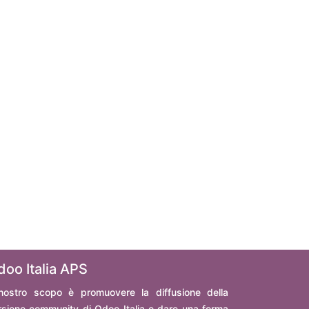
doo Italia APS
 nostro scopo è promuovere la diffusione della
rsione community di Odoo Italia e dare una forma