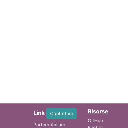
Ri
sorse
Link
Contattaci
GitHub
Partner italiani
Runbot