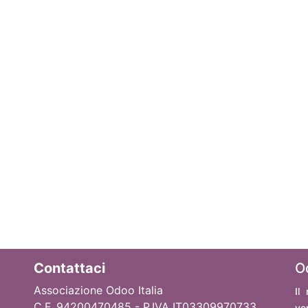
Contattaci
O
Associazione Odoo Italia
Il
C.F. 94200470485 - P.IVA IT03309970733
ve