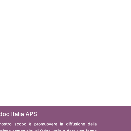
doo Italia APS
 nostro scopo è promuovere la diffusione della
rsione community di Odoo Italia e dare una forma