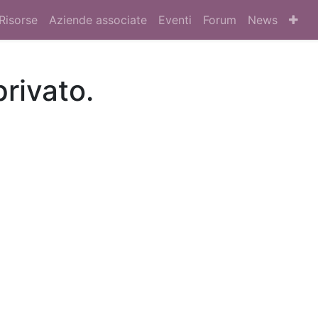
Risorse
Aziende associate
Eventi
Forum
News
privato.