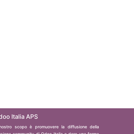
doo Italia APS
 nostro scopo è promuovere la diffusione della
rsione community di Odoo Italia e dare una forma