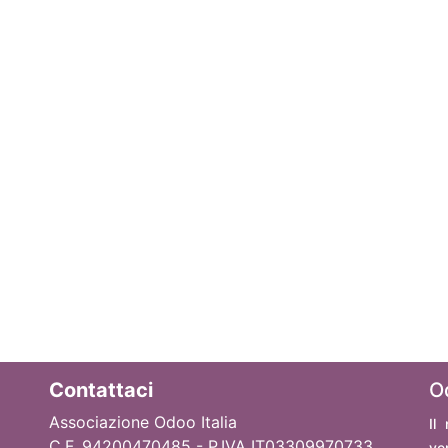
Contattaci
O
Associazione Odoo Italia
Il
C.F. 94200470485 - P.IVA IT03309970733
ve