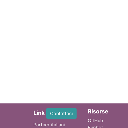
Ri
sorse
Link
Contattaci
GitHub
Partner italiani
Runbot