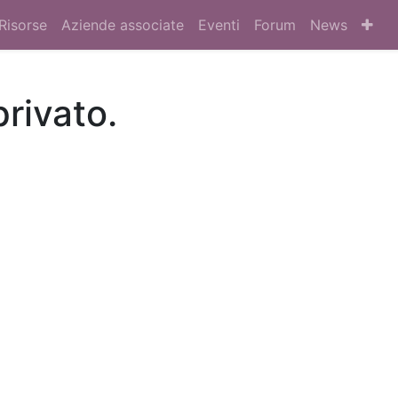
Risorse
Aziende associate
Eventi
Forum
News
privato.