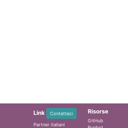
Ri
sorse
Link
Contattaci
GitHub
Partner italiani
Runbot