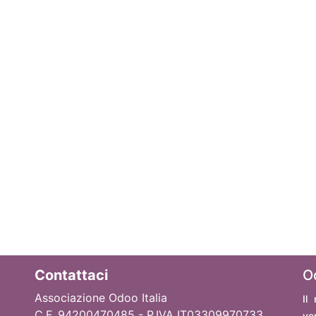
Contattaci
O
Associazione Odoo Italia
Il
C.F. 94200470485 - P.IVA IT03309970733
ve