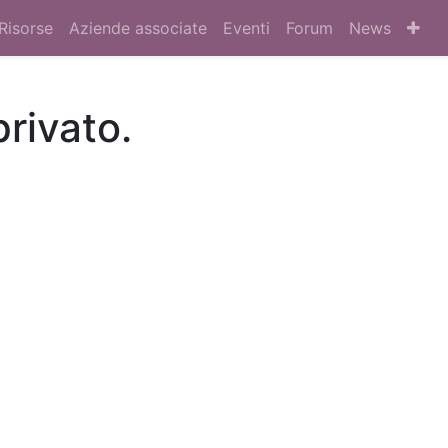
Risorse
Aziende associate
Eventi
Forum
News
privato.