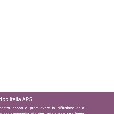
doo Italia APS
 nostro scopo è promuovere la diffusione della
rsione community di Odoo Italia e dare una forma