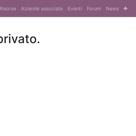
Risorse
Aziende associate
Eventi
Forum
News
privato.