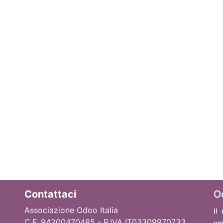
Contattaci
O
Associazione Odoo Italia
Il
C.F. 94200470485 - P.IVA IT03309970733
ve