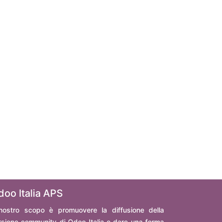
doo Italia APS
 nostro scopo è promuovere la diffusione della
rsione community di Odoo Italia e dare una forma