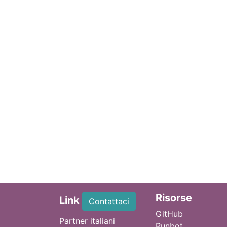
Ri
sorse
Link
Contattaci
GitHub
Partner italiani
Runbot