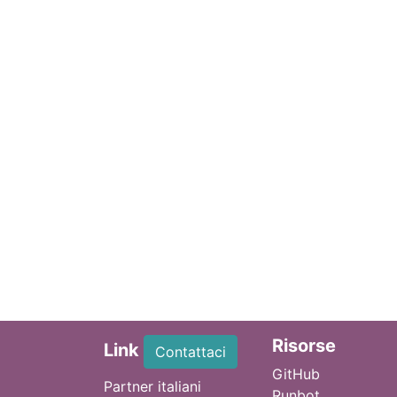
Ri
sorse
Link
Contattaci
GitHub
Partner italiani
Runbot