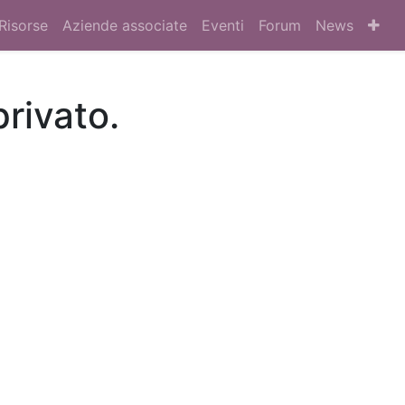
Risorse
Aziende associate
Eventi
Forum
News
privato.