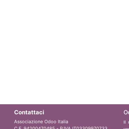
Contattaci
O
Associazione Odoo Italia
Il
C.F. 94200470485 - P.IVA IT03309970733
ve