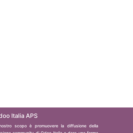
doo Italia APS
 nostro scopo è promuovere la diffusione della
rsione community di Odoo Italia e dare una forma