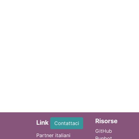
Ri
sorse
Link
Contattaci
GitHub
Partner italiani
Runbot