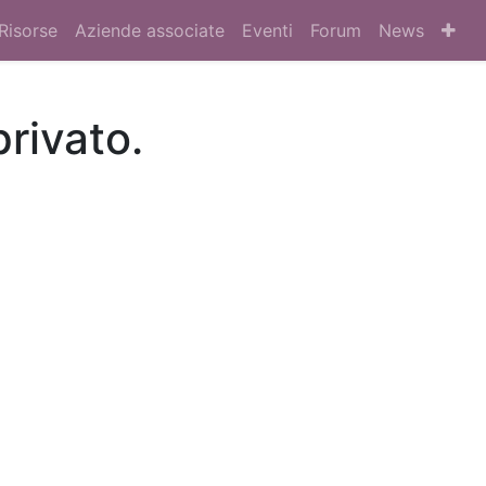
Risorse
Aziende associate
Eventi
Forum
News
privato.