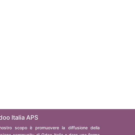
doo Italia APS
 nostro scopo è promuovere la diffusione della
rsione community di Odoo Italia e dare una forma