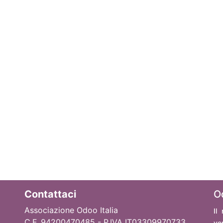
Contattaci
O
Associazione Odoo Italia
Il
C.F. 94200470485 - P.IVA IT03309970733
ve