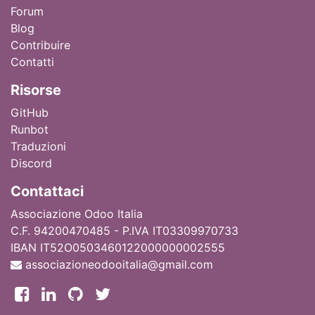
Forum
Blog
Contribuire
Contatti
Ri
sorse
GitHub
Runbot
Traduzioni
Discord
Contattaci
Associazione Odoo Italia
C.F. 94200470485 - P.IVA IT03309970733
IBAN IT52O0503460122000000002555
associazioneodooitalia@gmail.com