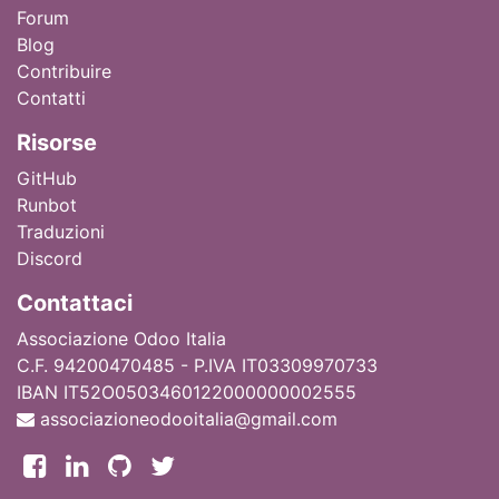
Forum
Blog
Contribuire
Contatti
Ri
sorse
GitHub
Runbot
Traduzioni
Discord
Contattaci
Associazione Odoo Italia
C.F. 94200470485 - P.IVA IT03309970733
IBAN IT52O0503460122000000002555
associazioneodooitalia@gmail.com