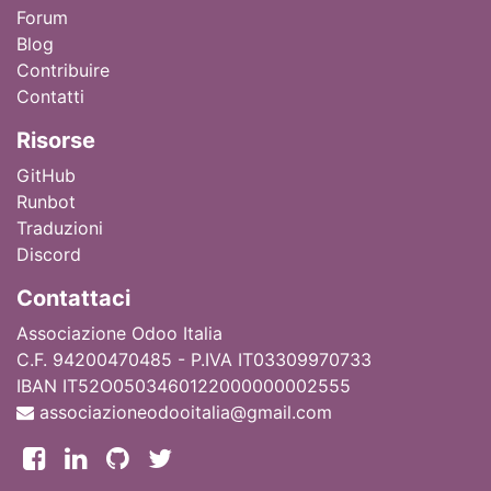
Forum
Blog
Contribuire
Contatti
Ri
sorse
GitHub
Runbot
Traduzioni
Discord
Contattaci
Associazione Odoo Italia
C.F. 94200470485 - P.IVA IT03309970733
IBAN IT52O0503460122000000002555
associazioneodooitalia@gmail.com