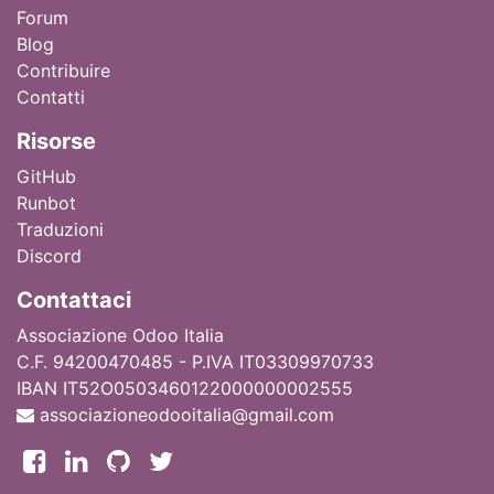
Forum
Blog
Contribuire
Contatti
Ri
sorse
GitHub
Runbot
Traduzioni
Discord
Contattaci
Associazione Odoo Italia
C.F. 94200470485 - P.IVA IT03309970733
IBAN IT52O0503460122000000002555
associazioneodooitalia@gmail.com