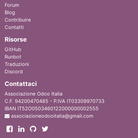
Forum
Blog
Contribuire
Contatti
Ri
sorse
GitHub
Runbot
Traduzioni
Discord
Contattaci
Associazione Odoo Italia
C.F. 94200470485 - P.IVA IT03309970733
IBAN IT52O0503460122000000002555
associazioneodooitalia@gmail.com