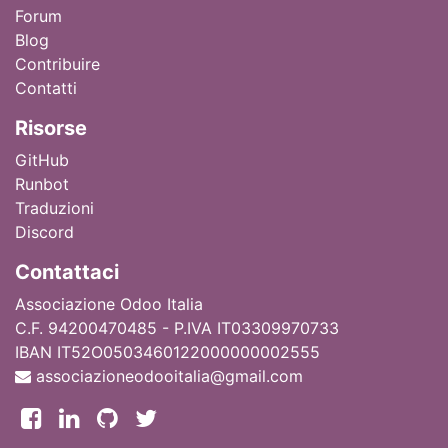
Forum
Blog
Contribuire
Contatti
Ri
sorse
GitHub
Runbot
Traduzioni
Discord
Contattaci
Associazione Odoo Italia
C.F. 94200470485 - P.IVA IT03309970733
IBAN IT52O0503460122000000002555
associazioneodooitalia@gmail.com