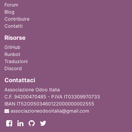
Forum
Blog
Contribuire
Contatti
Ri
sorse
GitHub
Runbot
Traduzioni
Discord
Contattaci
Associazione Odoo Italia
C.F. 94200470485 - P.IVA IT03309970733
IBAN IT52O0503460122000000002555
associazioneodooitalia@gmail.com