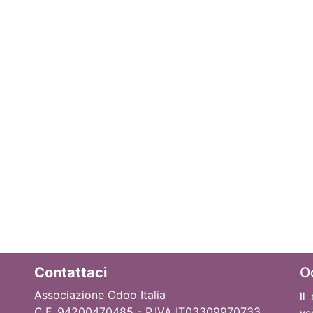
Contattaci
O
Associazione Odoo Italia
Il
C.F. 94200470485 - P.IVA IT03309970733
ve