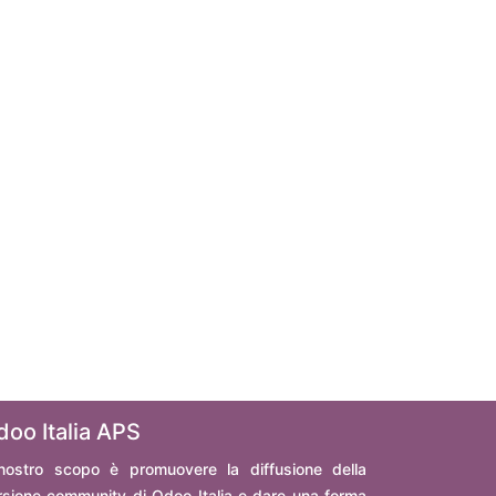
doo Italia APS
 nostro scopo è promuovere la diffusione della
rsione community di Odoo Italia e dare una forma