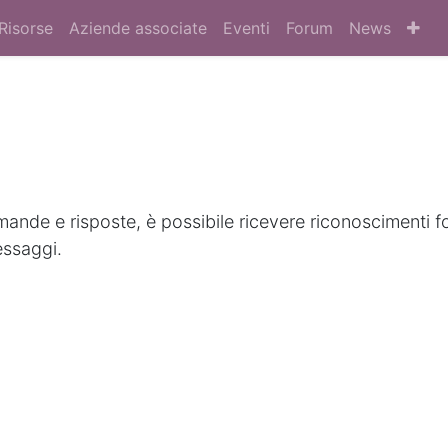
Risorse
Aziende associate
Eventi
Forum
News
nde e risposte, è possibile ricevere riconoscimenti f
essaggi.