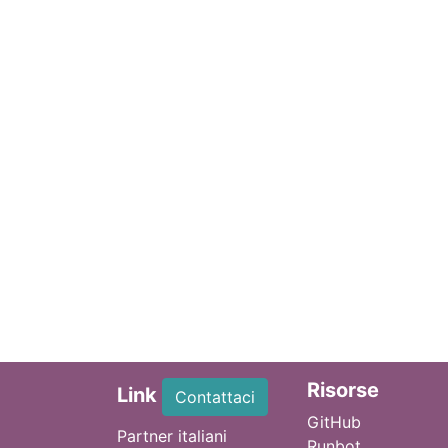
Ri
sorse
Link
Contattaci
GitHub
Partner italiani
Runbot