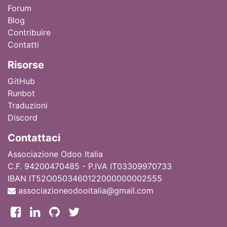
Forum
Blog
Contribuire
Contatti
Ri
sorse
GitHub
Runbot
Traduzioni
Discord
Contattaci
Associazione Odoo Italia
C.F. 94200470485 - P.IVA IT03309970733
IBAN IT52O0503460122000000002555
associazioneodooitalia@gmail.com