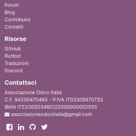
Forum
Blog
Contribuire
Contatti
Ri
sorse
GitHub
Runbot
Traduzioni
Discord
Contattaci
Associazione Odoo Italia
C.F. 94200470485 - P.IVA IT03309970733
IBAN IT52O0503460122000000002555
associazioneodooitalia@gmail.com