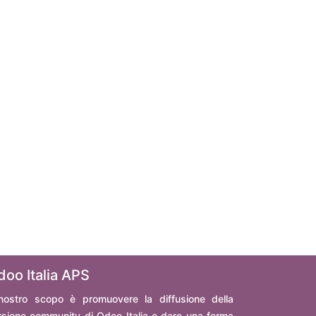
doo Italia APS
 nostro scopo è promuovere la diffusione della
rsione community di Odoo Italia e dare una forma