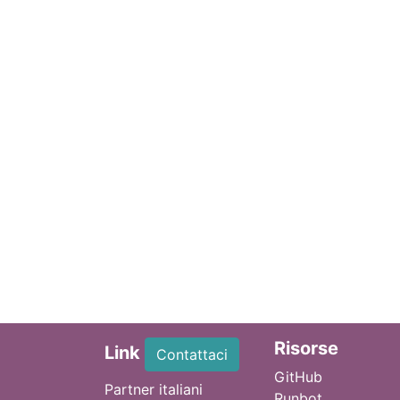
Ri
sorse
Link
Contattaci
GitHub
Partner italiani
Runbot