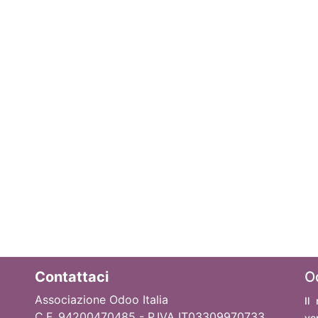
Contattaci
O
Associazione Odoo Italia
Il
C.F. 94200470485 - P.IVA IT03309970733
ve