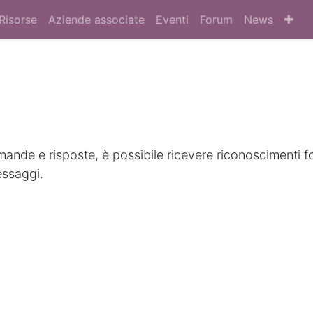
Risorse
Aziende associate
Eventi
Forum
News
nde e risposte, è possibile ricevere riconoscimenti f
essaggi.