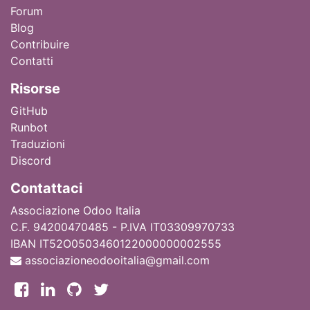
Forum
Blog
Contribuire
Contatti
Ri
sorse
GitHub
Runbot
Traduzioni
Discord
Contattaci
Associazione Odoo Italia
C.F. 94200470485 - P.IVA IT03309970733
IBAN IT52O0503460122000000002555
associazioneodooitalia@gmail.com