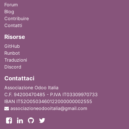
Forum
Blog
Contribuire
Contatti
Ri
sorse
GitHub
Runbot
Traduzioni
Discord
Contattaci
Associazione Odoo Italia
C.F. 94200470485 - P.IVA IT03309970733
IBAN IT52O0503460122000000002555
associazioneodooitalia@gmail.com