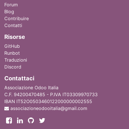
Forum
Blog
Contribuire
Contatti
Ri
sorse
GitHub
Runbot
Traduzioni
Discord
Contattaci
Associazione Odoo Italia
C.F. 94200470485 - P.IVA IT03309970733
IBAN IT52O0503460122000000002555
associazioneodooitalia@gmail.com