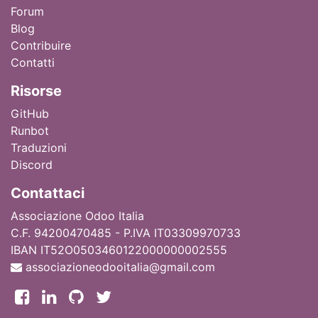
Forum
Blog
Contribuire
Contatti
Ri
sorse
GitHub
Runbot
Traduzioni
Discord
Contattaci
Associazione Odoo Italia
C.F. 94200470485 - P.IVA IT03309970733
IBAN IT52O0503460122000000002555
associazioneodooitalia@gmail.com