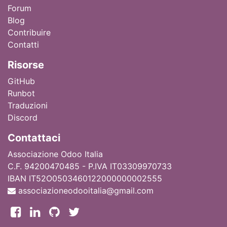
Forum
Blog
Contribuire
Contatti
Ri
sorse
GitHub
Runbot
Traduzioni
Discord
Contattaci
Associazione Odoo Italia
C.F. 94200470485 - P.IVA IT03309970733
IBAN IT52O0503460122000000002555
associazioneodooitalia@gmail.com