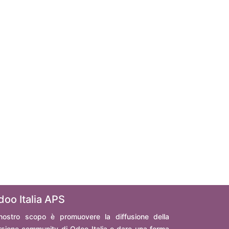
doo Italia APS
 nostro scopo è promuovere la diffusione della
rsione community di Odoo Italia e dare una forma