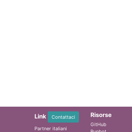
Ri
sorse
Link
Contattaci
GitHub
Partner italiani
Runbot