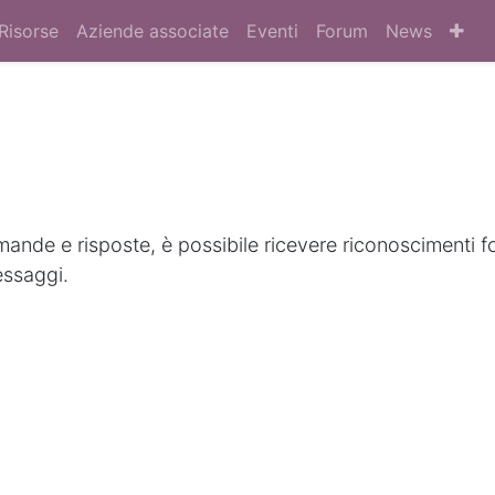
Risorse
Aziende associate
Eventi
Forum
News
nde e risposte, è possibile ricevere riconoscimenti f
essaggi.