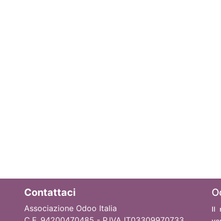
Contattaci
O
Associazione Odoo Italia
Il
C.F. 94200470485 - P.IVA IT03309970733
ve