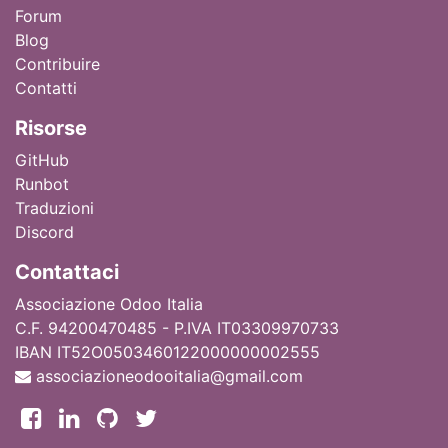
Forum
Blog
Contribuire
Contatti
Ri
sorse
GitHub
Runbot
Traduzioni
Discord
Contattaci
Associazione Odoo Italia
C.F. 94200470485 - P.IVA IT03309970733
IBAN IT52O0503460122000000002555
associazioneodooitalia@gmail.com