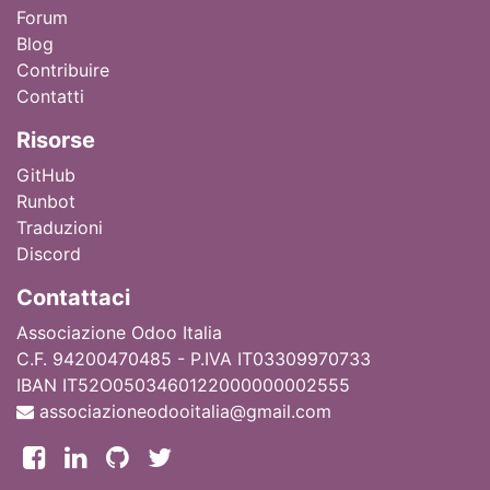
Forum
Blog
Contribuire
Contatti
Ri
sorse
GitHub
Runbot
Traduzioni
Discord
Contattaci
Associazione Odoo Italia
C.F. 94200470485 - P.IVA IT03309970733
IBAN IT52O0503460122000000002555
associazioneodooitalia@gmail.com