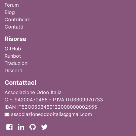
Forum
Blog
Contribuire
Contatti
Ri
sorse
GitHub
Runbot
Traduzioni
Discord
Contattaci
Associazione Odoo Italia
C.F. 94200470485 - P.IVA IT03309970733
IBAN IT52O0503460122000000002555
associazioneodooitalia@gmail.com