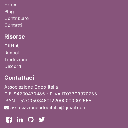
Forum
Blog
Contribuire
Contatti
Ri
sorse
GitHub
Runbot
Traduzioni
Discord
Contattaci
Associazione Odoo Italia
C.F. 94200470485 - P.IVA IT03309970733
IBAN IT52O0503460122000000002555
associazioneodooitalia@gmail.com